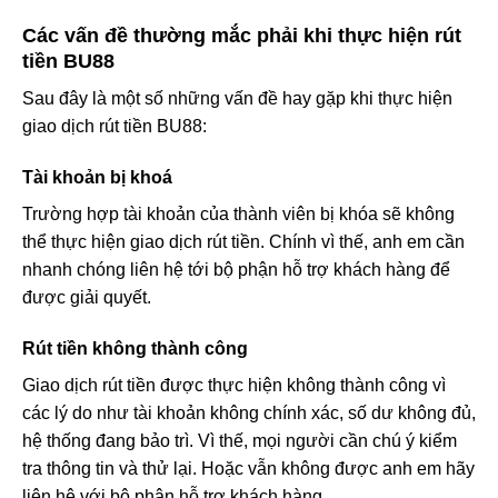
Các vấn đề thường mắc phải khi thực hiện rút
tiền BU88
Sau đây là một số những vấn đề hay gặp khi thực hiện
giao dịch rút tiền BU88:
Tài khoản bị khoá
Trường hợp tài khoản của thành viên bị khóa sẽ không
thể thực hiện giao dịch rút tiền. Chính vì thế, anh em cần
nhanh chóng liên hệ tới bộ phận hỗ trợ khách hàng để
được giải quyết.
Rút tiền không thành công
Giao dịch rút tiền được thực hiện không thành công vì
các lý do như tài khoản không chính xác, số dư không đủ,
hệ thống đang bảo trì. Vì thế, mọi người cần chú ý kiểm
tra thông tin và thử lại. Hoặc vẫn không được anh em hãy
liên hệ với bộ phận hỗ trợ khách hàng.