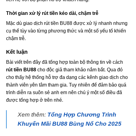
Thời gian xử lý rút tiền kéo dài, chậm trễ
Mặc dù giao dịch
rút tiền BU88
được xử lý nhanh nhưng
cụ thể tùy vào từng phương thức và một số yếu tố khiến
chậm trễ.
Kết luận
Bài viết trên đây đã tổng hợp toàn bộ thông tin về cách
rút tiền BU88
cho độc giả tham khảo nắm bắt. Qua đó
cho thấy hệ thống hỗ trợ đa dạng các kênh giao dịch cho
thành viên yên tâm tham gia. Tuy nhiên để đảm bảo quá
trình diễn ra suôn sẻ anh em nên chú ý một số điều đã
được tổng hợp ở trên nhé.
Xem thêm:
Tổng Hợp Chương Trình
Khuyến Mãi BU88 Bùng Nổ Cho 2025