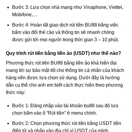
Bước 3: Lựa chọn nhà mạng như Vinaphone, Viettel,
Mobifone,…
Bước 4: Hoàn tất giao dịch
rút tiền BU88
bằng việc
bấm vào đổi thẻ cào và thông tin sẽ nhanh chóng
được gửi tới mọi người trong thời gian 3 – 10 phút.
Quy trình rút tiền bằng tiền ảo (USDT) như thế nào?
Phương thức
rút tiền BU88
bằng tiền ảo khá hiện đại
mang tới sự bảo mật tốt cho thông tin cá nhân của khách
hàng nên được lựa chọn sử dụng. Dưới đây là hướng
dẫn cụ thể cho anh em biết cách thực hiện theo phương
thức này:
Bước 1: Đăng nhập vào tài khoản bu88 sau đó lựa
chọn bấm vào ô “Rút tiền” ở menu chính.
Bước 2: Chọn phương thức rút tiền bằng USDT tiền
điện tử và nhập vào địa chỉ ví USDT của mình.