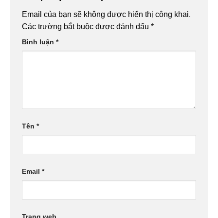
Email của bạn sẽ không được hiển thị công khai.
Các trường bắt buộc được đánh dấu
*
Bình luận
*
Tên
*
Email
*
Trang web