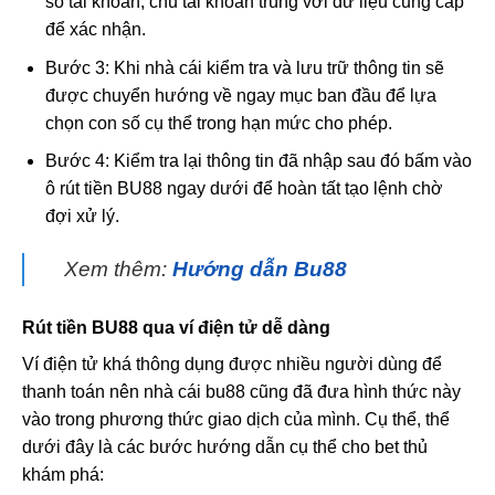
số tài khoản, chủ tài khoản trùng với dữ liệu cung cấp
để xác nhận.
Bước 3: Khi nhà cái kiểm tra và lưu trữ thông tin sẽ
được chuyển hướng về ngay mục ban đầu để lựa
chọn con số cụ thể trong hạn mức cho phép.
Bước 4: Kiểm tra lại thông tin đã nhập sau đó bấm vào
ô
rút tiền BU88
ngay dưới để hoàn tất tạo lệnh chờ
đợi xử lý.
Xem thêm:
Hướng dẫn Bu88
Rút tiền BU88 qua ví điện tử dễ dàng
Ví điện tử khá thông dụng được nhiều người dùng để
thanh toán nên nhà cái bu88 cũng đã đưa hình thức này
vào trong phương thức giao dịch của mình. Cụ thể, thể
dưới đây là các bước hướng dẫn cụ thể cho bet thủ
khám phá: