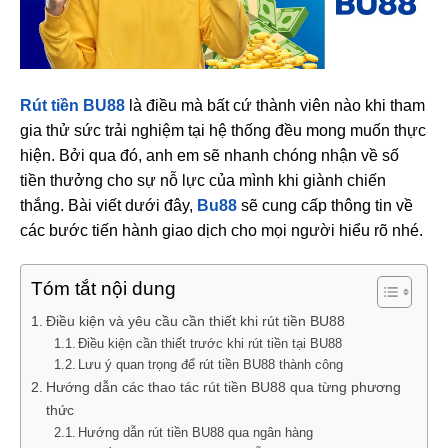
Rút tiền BU88
là điều mà bất cứ thành viên nào khi tham
gia thử sức trải nghiệm tại hệ thống đều mong muốn thực
hiện. Bởi qua đó, anh em sẽ nhanh chóng nhận về số
tiền thưởng cho sự nỗ lực của mình khi giành chiến
thắng. Bài viết dưới đây,
Bu88
sẽ cung cấp thông tin về
các bước tiến hành giao dịch cho mọi người hiểu rõ nhé.
Tóm tắt nội dung
Điều kiện và yêu cầu cần thiết khi rút tiền BU88
Điều kiện cần thiết trước khi rút tiền tại BU88
Lưu ý quan trọng để rút tiền BU88 thành công
Hướng dẫn các thao tác rút tiền BU88 qua từng phương
thức
Hướng dẫn rút tiền BU88 qua ngân hàng