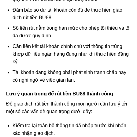
Đảm bảo số dư tài khoản còn đủ để thực hiện giao
dịch
rút tiền BU88
.
Số tiền rút nằm trong hạn mức cho phép tối thiểu và tối
đa được quy định.
Cần liên kết tài khoản chính chủ với thông tin trùng
khớp dữ liệu ngân hàng đúng như khi thực hiện đăng
ký.
Tài khoản đang không phải phát sinh tranh chấp hay
có nghi ngờ về việc gian lận.
Lưu ý quan trọng để rút tiền BU88 thành công
Để giao dịch rút tiền thành công mọi người cần lưu ý tới
một số các vấn đề quan trọng dưới đây:
Kiểm tra lại toàn bộ thông tin đã nhập trước khi nhấn
xác nhận giao dịch.