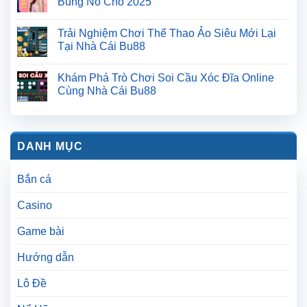
Bùng Nổ Cho 2025
Nhập
ở
BU88
Hướng
Không
Cho
Dẫn
có
Trải Nghiệm Chơi Thể Thao Ảo Siêu Mới Lại
Người
Cách
bình
Chơi
Đăng
luận
Tại Nhà Cái Bu88
Mới
Ký
ở
BU88
Tổng
Không
Nhanh
Hợp
có
Khám Phá Trò Chơi Soi Cầu Xóc Đĩa Online
Gọn
Chương
bình
Chỉ
Trình
luận
Cùng Nhà Cái Bu88
Vài
Khuyến
ở
Phút
Mãi
Trải
Không
BU88
Nghiệm
có
Bùng
Chơi
bình
Nổ
Thể
luận
Cho
Thao
ở
DANH MỤC
2025
Ảo
Khám
Siêu
Phá
Mới
Trò
Lại
Chơi
Bắn cá
Tại
Soi
Nhà
Cầu
Casino
Cái
Xóc
Bu88
Đĩa
Online
Game bài
Cùng
Nhà
Cái
Hướng dẫn
Bu88
Lô Đề