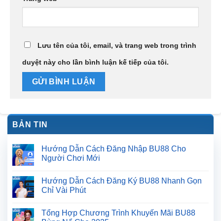
Lưu tên của tôi, email, và trang web trong trình
duyệt này cho lần bình luận kế tiếp của tôi.
BẢN TIN
Hướng Dẫn Cách Đăng Nhập BU88 Cho
Người Chơi Mới
Không
có
Hướng Dẫn Cách Đăng Ký BU88 Nhanh Gọn
bình
luận
Chỉ Vài Phút
ở
Hướng
Không
Dẫn
có
Tổng Hợp Chương Trình Khuyến Mãi BU88
Cách
bình
Đăng
luận