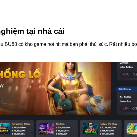
ghiệm tại nhà cái
ệu BU88 có kho game hot hit mà bạn phải thử sức. Rất nhiều bo