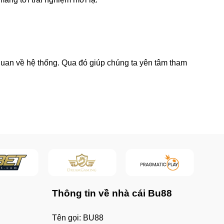
quan về hệ thống. Qua đó giúp chúng ta yên tâm tham
Thông tin về nhà cái Bu88
Tên gọi: BU88