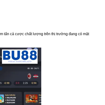
m tấn cá cược chất lượng trên thị trường đang có mặt