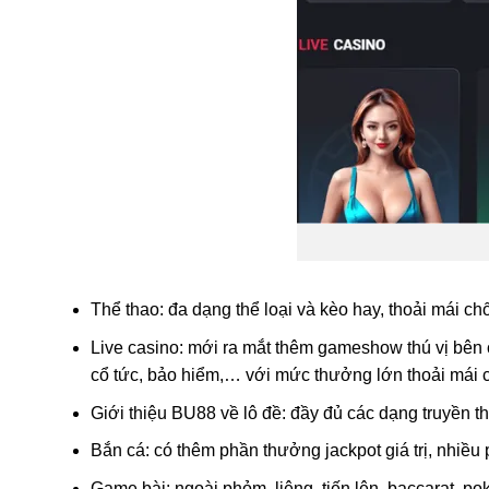
Thể thao: đa dạng thể loại và kèo hay, thoải mái ch
Live casino: mới ra mắt thêm gameshow thú vị bên c
cổ tức, bảo hiểm,… với mức thưởng lớn thoải mái 
Giới thiệu
BU88 về lô đề: đầy đủ các dạng truyền th
Bắn cá: có thêm phần thưởng jackpot giá trị, nhiều 
Game bài: ngoài phỏm, liêng, tiến lên, baccarat, po