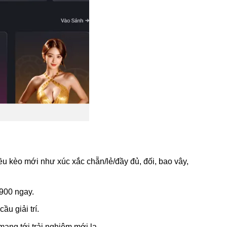
ều kèo mới như xúc xắc chẵn/lẻ/đầy đủ, đối, bao vây,
 900 ngay.
u giải trí.
mang tới trải nghiệm mới lạ.