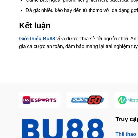
Đá gà: nhiều kèo hay đến từ thomo với đa dạng gợi
Kết luận
Giới thiệu Bu88
vừa được chia sẻ tới người chơi. An
gia cá cược an toàn, đảm bảo mang lại trải nghiệm tuy
Truy cậ
Thể thao