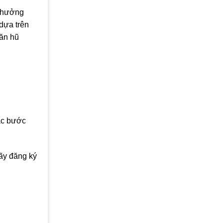
 thưởng
dựa trên
săn hũ
ác bước
ãy đăng ký