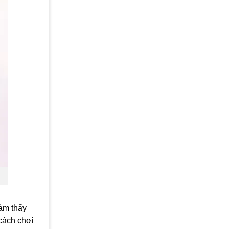
cảm thấy
cách chơi