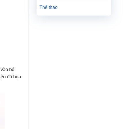
Thể thao
 vào bộ
iện đồ họa