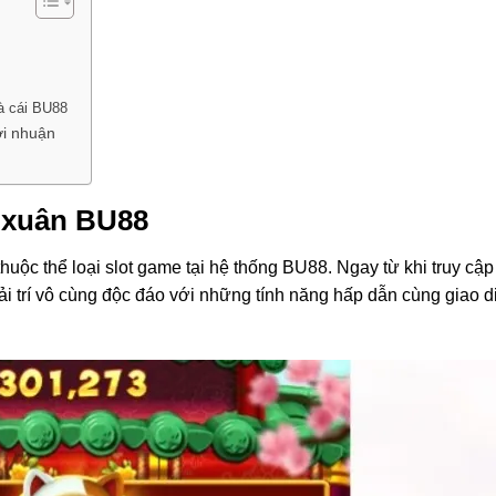
à cái BU88
ợi nhuận
 xuân BU88
uộc thể loại slot game tại hệ thống BU88. Ngay từ khi truy cập
 trí vô cùng độc đáo với những tính năng hấp dẫn cùng giao d