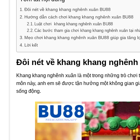
Đôi nét về khang khang nghênh xuân BU88
Hướng dẫn cách chơi khang khang nghênh xuân BU88
Luật chơi khang khang nghênh xuân BU88
Các bước tham gia chơi khang khang nghênh xuân tại nh
Mẹo chơi khang khang nghênh xuân BU88 giúp gia tăng l
Lời kết
Đôi nét về khang khang nghênh
Khang khang nghênh xuân là một trong những trò chơi th
môn này, anh em sẽ được tận hưởng một không gian giải
sống động.