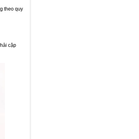
g theo quy
hải cập