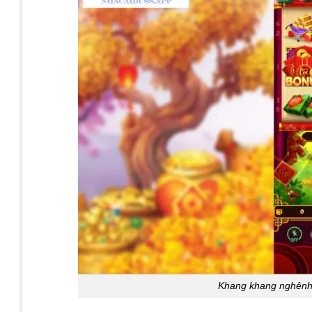
Khang khang nghênh 