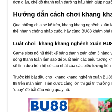
đơn giản, chế độ thanh toán thưởng hậu hĩnh giúp ngư
Hướng dẫn cách chơi khang kh
Qua những chia sẻ kể trên, khang khang nghênh xuân là
thể nhanh chóng nhập cuộc, hãy cùng BU88 khám phá nh
Luật chơi khang khang nghênh xuân BU
Game slots nổ hũ thiết kế bảng thanh toán gồm 3 hàng 
dòng thanh toán làm sao để xuất hiện các biểu tượng 
sẽ tính dựa trên hệ số cao nhất của các biểu tượng liền 
Trước khi bắt đầu chơi
khang khang nghênh xuân BU8
thị trên màn hình. Tiền cược càng lớn thì giá trị thưở
“quay” để bắt đầu vòng quay hũ.