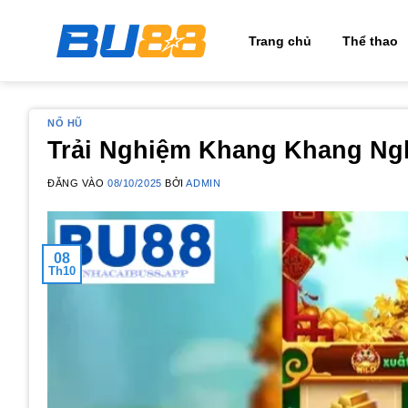
Bỏ
qua
Trang chủ
Thể thao
nội
dung
NỔ HŨ
Trải Nghiệm Khang Khang Ng
ĐĂNG VÀO
08/10/2025
BỞI
ADMIN
08
Th10