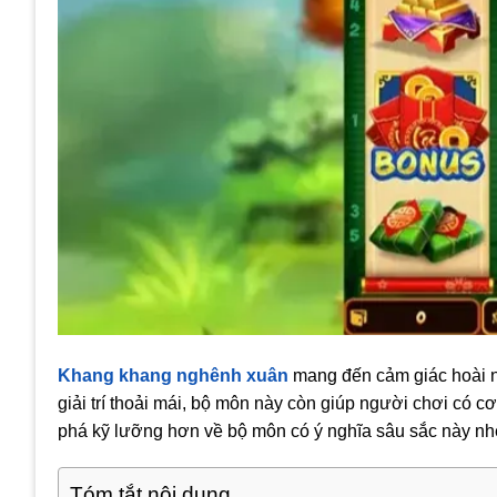
Khang khang nghênh xuân
mang đến cảm giác hoài n
giải trí thoải mái, bộ môn này còn giúp người chơi có 
phá kỹ lưỡng hơn về bộ môn có ý nghĩa sâu sắc này nh
Tóm tắt nội dung